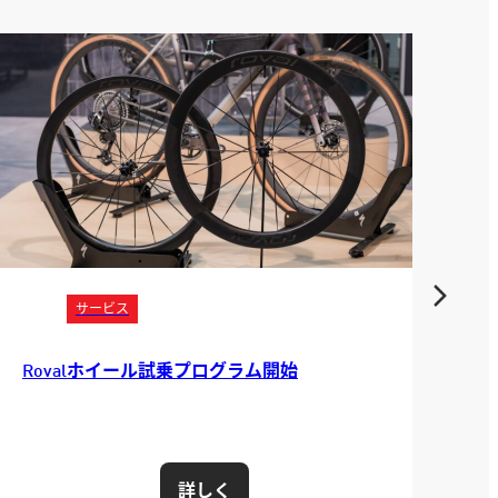
サービス
バイクフィッティング
求めるのは究極の“人馬一体感”トライアスロ
T
ンコーチ、中村美穂さんが競技復帰を前にバ
最
イクフィッティングでバイクを最適化！
詳しく