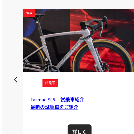
サービス
E-バイク体験の拠点[Vado Experience
Center]でE-Bikeを体験しよう！
詳しく