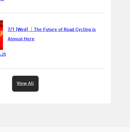
7/1 (Wed) ｜The Future of Road Cycling is
Almost Here
.25
View All