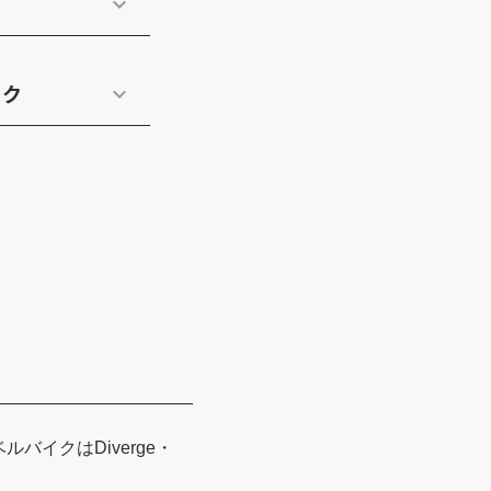
ク
イク
ルバイクはDiverge・