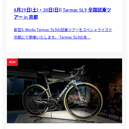
8月29日(土)・30日(日)| Tarmac SL9 全国試乗ツ
アー in 京都
新型S-Works Tarmac SL9の試乗ツアーをスペシャライズド
京都にて開催いたします。 Tarmac SL9の本...