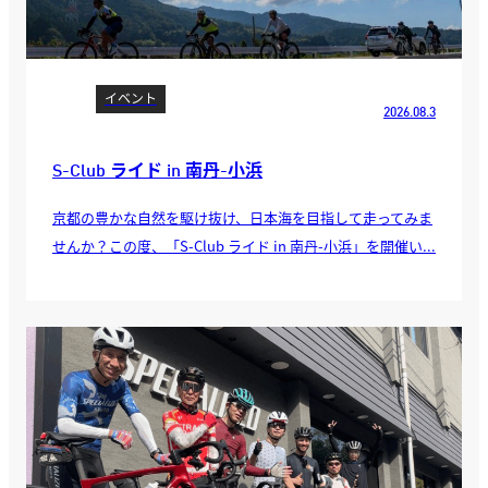
イベント
2026.08.3
S-Club ライド in 南丹-小浜
京都の豊かな自然を駆け抜け、日本海を目指して走ってみま
せんか？この度、「S-Club ライド in 南丹-小浜」を開催い...