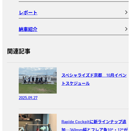
レポート
納車紹介
関連記事
スペシャライズド京都 10月イベン
トスケジュール
2025.09.27
Rapide Cockpitに新ラインナップ追
加─360mm幅とフレア角10°・12°が