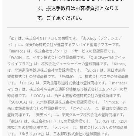
す。振込手数料はお客様負担となりま
す。ご了承ください。
「iD」は、株式会社NTTドコモの商標です。「楽天Edy（ラクテンエデ
ィ）」は、楽天Edy株式会社が運営するプリペイド型電子マネーです。
「nanaco」は、株式会社セブン・カードサービスの登録商標です。
「WAON」は、イオン株式会社の登録商標です。「QUICPay+TM(クイッ
クペイプラス)」は、株式会社ジェーシービーの登録商標です。「Kitaca」
は、北海道旅客鉄道株式会社の登録商標です。「Suica」は、東日本旅客
鉄道株式会社の登録商標です。「PASMO」は、株式会社パスモの登録商標
です。「TOICA」は、東海旅客鉄道株式会社の登録商標です。「manaca/
マナカ」は、株式会社名古屋交通開発機構及び株式会社エムアイシーの登
録商標です。「ICOCA」は、西日本旅客鉄道株式会社の登録商標です。
「SUGOCA」は、九州旅客鉄道株式会社の登録商標です。「nimoca」は、
西日本鉄道株式会社の登録商標です。「はやかけん」は、福岡市交通局の
登録商標です。「楽天ペイ」は、楽天グループ株式会社の登録商標です。
「d払い」は、株式会社NTTドコモの登録商標です。「au PAY」は、KDDI
株式会社の登録商標です。「メルペイ」は、株式会社メルカリの登録商標
です。「ゆうちょPay」は、日本郵政株式会社の登録商標です。