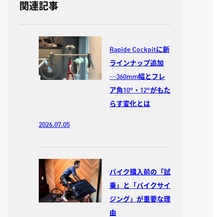
関連記事
Rapide Cockpitに新
ラインナップ追加
─360mm幅とフレ
ア角10°・12°がもた
らす変化とは
2026.07.05
バイク購入前の「試
乗」と「バイクサイ
ジング」が重要な理
由