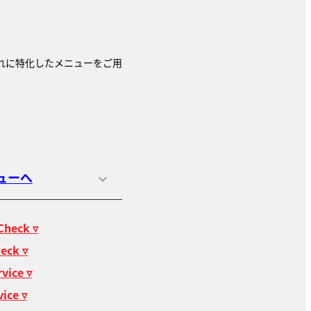
ぞれに特化したメニューをご用
ューへ
Check ▿
eck ▿
vice ▿
vice ▿