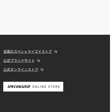
全国のスペシャライズドストア
公式ブランドサイト
公式オンラインストア