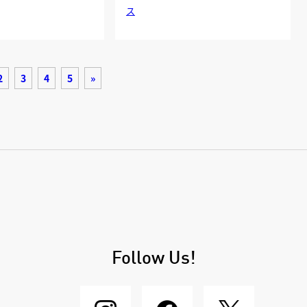
ス
2
3
4
5
»
Follow Us!