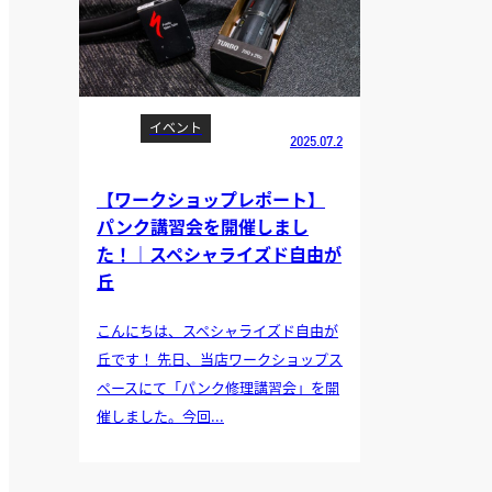
イベント
2025.07.2
【ワークショップレポート】
パンク講習会を開催しまし
た！｜スペシャライズド自由が
丘
こんにちは、スペシャライズド自由が
丘です！ 先日、当店ワークショップス
ペースにて「パンク修理講習会」を開
催しました。今回...