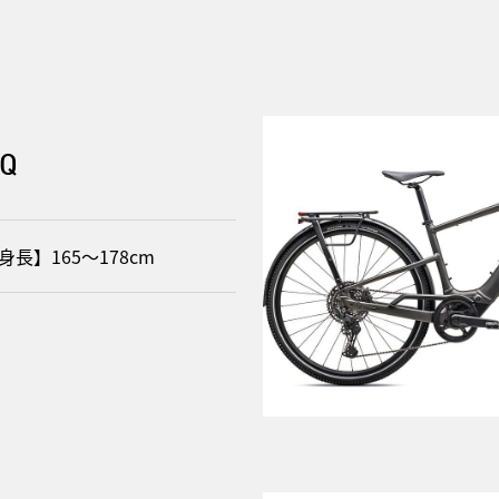
EQ
身長】165〜178cm