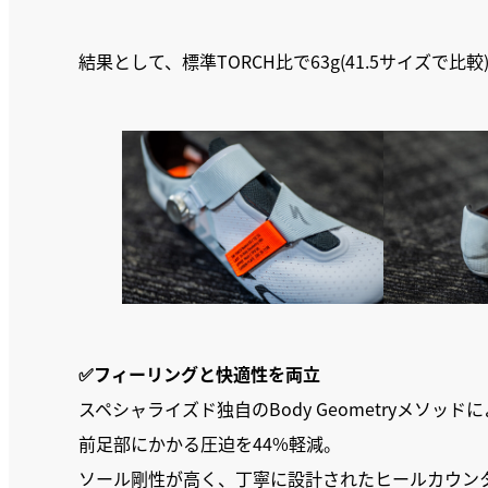
結果として、標準TORCH比で63g(41.5サイズで
✅フィーリングと快適性を両立
スペシャライズド独自のBody Geometryメソ
前足部にかかる圧迫を44%軽減。
ソール剛性が高く、丁寧に設計されたヒールカウン