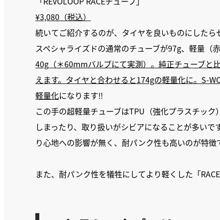
「REVOLOOP RACEチューブ」
¥3,080（税込）
続いてご紹介するのが、タイヤを良いものにしたら
スペシャライズドの通常のチューブが97g、軽量（赤
40g（＊60mmバルブにて実測）。純正チューブと
えます。タイヤと合わせると174gの軽量化に。S-WO
軽量化
になります‼
この手の超軽量チューブはTPU（強化プラスチック
しまったり、取り扱いがシビアになることが多いですが、
り心地への影響が無く、耐パンク性も高いのが特徴
また、耐パンク性を犠牲にしてより軽くした「RACE 