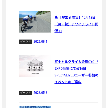
🏝️【参加者募集】10月12日
（月・祝）アワイチライド開
催🚴‍♂️
2026.08.1
イベント
富士ヒルクライム会場CYCLE
EXPO会場にて6月6日
SPECIALIZEDユーザー参加の
イベントのご案内
2026.05.6
イベント