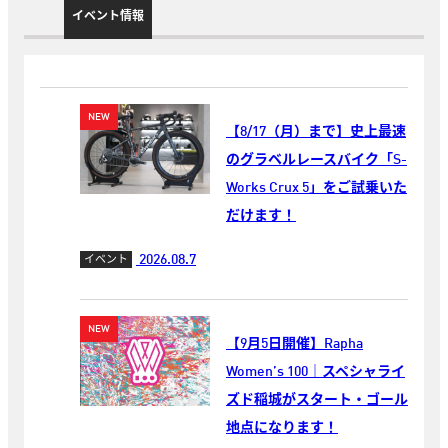
イベント情報
【8/17（月）まで】史上最速
のグラベルレースバイク「S-
Works Crux 5」をご試乗いた
だけます！
2026.08.7
イベント
【9月5日開催】Rapha
Women’s 100｜スペシャライ
ズド稲城がスタート・ゴール
地点になります！