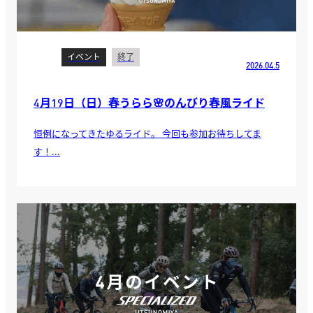
イベント
終了
2026.04.5
4月19日（日）春うらら🌸のんびり春風ライド
恒例になってきたゆるライド。 今回も参加お待ちしてま
す！...