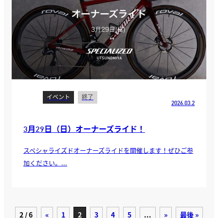
イベント
終了
2026.03.2
3月29日（日）オーナーズライド！
スペシャライズドオーナーズライドを開催します！ぜひご参
加ください。...
2 / 6
«
1
2
3
4
5
...
»
最後 »