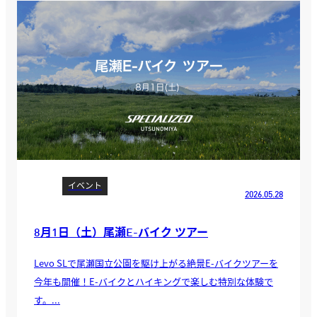
イベント
2026.05.28
8月1日（土）尾瀬E-バイク ツアー
Levo SLで尾瀬国立公園を駆け上がる絶景E-バイクツアーを
今年も開催！E-バイクとハイキングで楽しむ特別な体験で
す。...