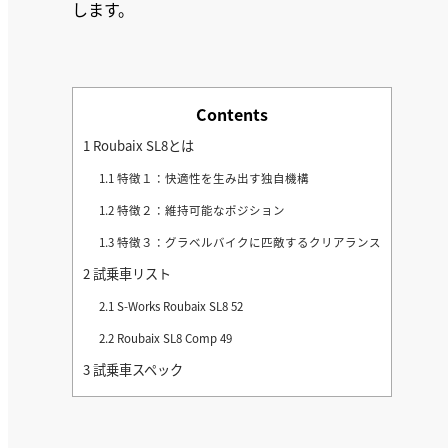
します。
Contents
1
Roubaix SL8とは
1.1
特徴１：快適性を生み出す独自機構
1.2
特徴２：維持可能なポジション
1.3
特徴３：グラベルバイクに匹敵するクリアランス
2
試乗車リスト
2.1
S-Works Roubaix SL8 52
2.2
Roubaix SL8 Comp 49
3
試乗車スペック