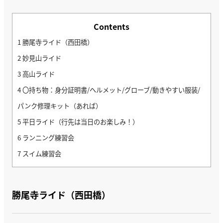
Contents
1
勝尾寺ライド（西田橋）
2
妙見山ライド
3
高山ライド
4
〇持ち物：身分証明書/ヘルメット/グローブ/動きやすい服装/
パンク修理キット（あれば）
5
平日ライド（行先は当日のお楽しみ！）
6
ランニング練習会
7
スイム練習会
勝尾寺ライド（西田橋）