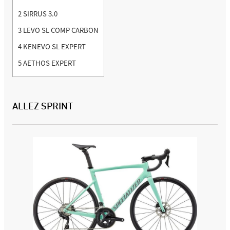
2
SIRRUS 3.0
3
LEVO SL COMP CARBON
4
KENEVO SL EXPERT
5
AETHOS EXPERT
ALLEZ SPRINT