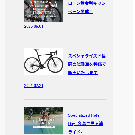
ローン無金利キャン
ペーン開催！
2025.06.01
スペシャライズド福
岡の試乗車を特価で
販売いたします
2024.07.21
Specialized Ride
Day -糸島二見ヶ浦
ライド-