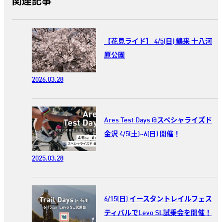
関連記事
【花見ライド】 4/5(日) 鶴来 十八河
原公園
2026.03.28
Ares Test Days @スペシャライズド
金沢 4/5(土)~6(日) 開催！
2025.03.28
6/15(日) イースタントレイルフェス
ティバルでLevo SL試乗会を開催！