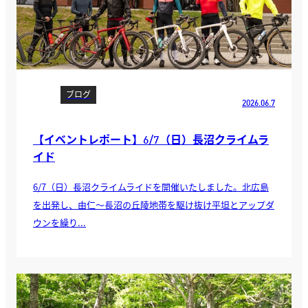
ブログ
2026.06.7
【イベントレポート】6/7（日）長沼クライムラ
イド
6/7（日）長沼クライムライドを開催いたしました。北広島
を出発し、由仁～長沼の丘陵地帯を駆け抜け平坦とアップダ
ウンを繰り...