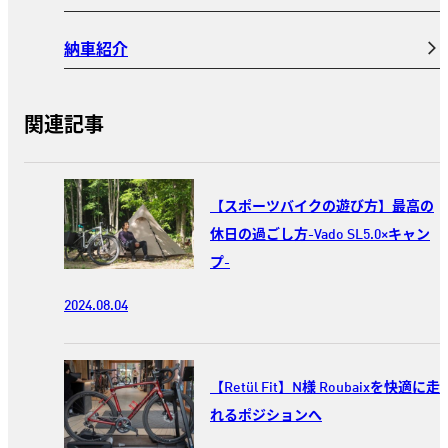
納車紹介
関連記事
【スポーツバイクの遊び方】最高の
休日の過ごし方-Vado SL5.0×キャン
プ-
2024.08.04
【Retül Fit】N様 Roubaixを快適に走
れるポジションへ