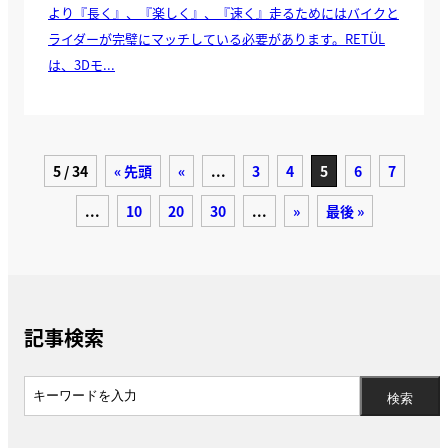
より『長く』、『楽しく』、『速く』走るためにはバイクと
ライダーが完璧にマッチしている必要があります。RETÜL
は、3Dモ...
5 / 34
« 先頭
«
...
3
4
5
6
7
...
10
20
30
...
»
最後 »
記事検索