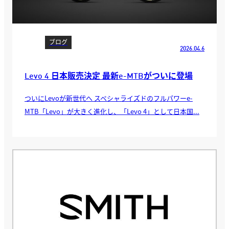
ブログ
2026.04.6
Levo 4 日本販売決定 最新e-MTBがついに登場
ついにLevoが新世代へ スペシャライズドのフルパワーe-
MTB「Levo」が大きく進化し、「Levo 4」として日本国...