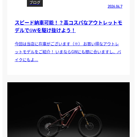
ブログ
2026.04.7
スピード納車可能！？高コスパなアウトレットモ
デルでGWを駆け抜けよう！
今回は当店に在庫がございます（※） お買い得なアウトレ
ットモデルをご紹介！ いまならGWにも間に合いますし、バ
イクにもよ...