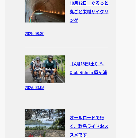
10月12日 ぐるっと
丸ごと栄村サイクリ
ング
2025.08.30
【4月18日(土)】S-
Club Ride in 霞ヶ浦
2026.03.06
オールロードで行
く、離島ライドおス
スメです