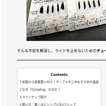
そんな不安を解消し、ライドを止めないための
チュ
Contents
1
米国から直接買い付け！チーフメカ三木おすすめの逸品
2
なぜ「Dynaplug」なのか？
3
ラインナップ紹介
4
使い方：驚くほどシンプルな4ステップ