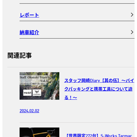
レポート
納車紹介
関連記事
スタッフ岡崎Diary【其の伍】～バイ
クパッキングと携帯工具について迫
る！～
2024.02.02
【世界限定272台】S-Works Tarmac