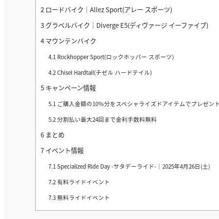
2
ロードバイク｜Allez Sport(アレー スポーツ)
3
グラベルバイク｜Diverge E5(ディヴァージ イーファイブ)
4
マウンテンバイク
4.1
Rockhopper Sport(ロックホッパー スポーツ)
4.2
Chisel Hardtail(チゼル ハードテイル)
5
キャンペーン情報
5.1
ご購入金額の10％分をスペシャライズドアイテムでプレゼン
5.2
分割払い最大24回まで金利手数料無料
6
まとめ
7
イベント情報
7.1
Specialized Ride Day -サタデーライド-｜2025年4月26日(土)
7.2
有料ライドイベント
7.3
無料ライドイベント