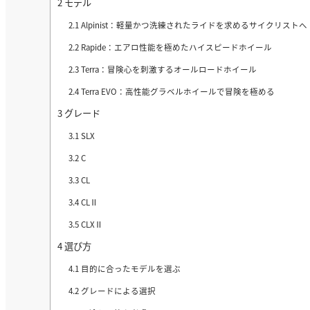
2
モデル
2.1
Alpinist：軽量かつ洗練されたライドを求めるサイクリストへ
2.2
Rapide：エアロ性能を極めたハイスピードホイール
2.3
Terra：冒険心を刺激するオールロードホイール
2.4
Terra EVO：高性能グラベルホイールで冒険を極める
3
グレード
3.1
SLX
3.2
C
3.3
CL
3.4
CLⅡ
3.5
CLXⅡ
4
選び方
4.1
目的に合ったモデルを選ぶ
4.2
グレードによる選択