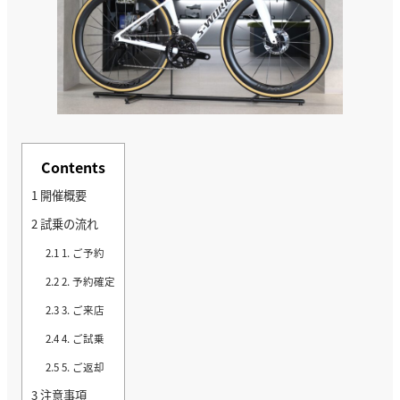
Contents
1
開催概要
2
試乗の流れ
2.1
1. ご予約
2.2
2. 予約確定
2.3
3. ご来店
2.4
4. ご試乗
2.5
5. ご返却
3
注意事項