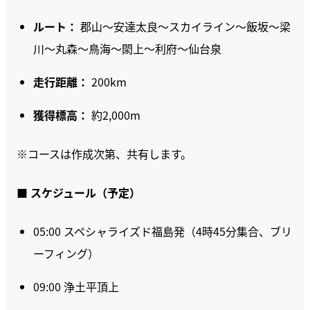
ルート：
郡山〜安達太良〜
スカイライン
〜飯坂〜梁
川〜丸森〜鳥海〜閖上〜利府〜仙台泉
走行距離：
200km
獲得標高：
約2,000m
※コースは作成次第、共有します。
■ スケジュール（予定）
05:00 スペシャライズド福島発（4時45分集合、ブリ
ーフィング）
09:00 浄土平頂上