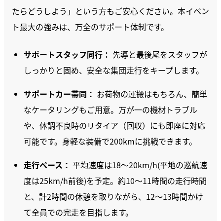
たらどうしよう」という方もご安心ください。本イベン
ト最大の強みは、万全のサポート体制です。
サポートスタッフ同行：
先導と最後尾をスタッフが
しっかりと固め、安全な集団走行をキープします。
サポートカー帯同：
お荷物の運搬はもちろん、簡単
なケータリングもご用意。万が一の機材トラブル
や、体調不良時のリタイア（回収）にも即座に対応
可能です。身軽な装備で200kmに挑戦できます。
走行ペース：
平均速度は18〜20km/h(平地の巡航速
度は25km/h前後)を予定。約10〜11時間の走行時間
と、計2時間の休憩を取りながら、12〜13時間かけ
て全員での完走を目指します。