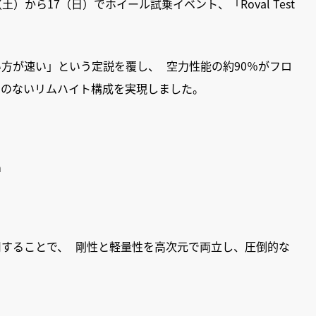
（土）から17（日）でホイール試乗イベント、「Roval Test
い方が速い」という定説を覆し、 空力性能の約90％がフロ
例のないリムハイト構成を実現しました。
m
採用することで、 剛性と軽量性を高次元で両立し、圧倒的な