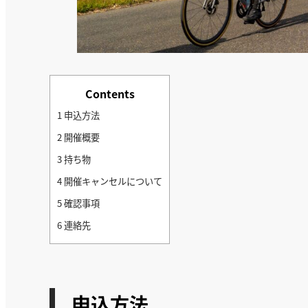
Contents
1
申込方法
2
開催概要
3
持ち物
4
開催キャンセルについて
5
確認事項
6
連絡先
申込方法