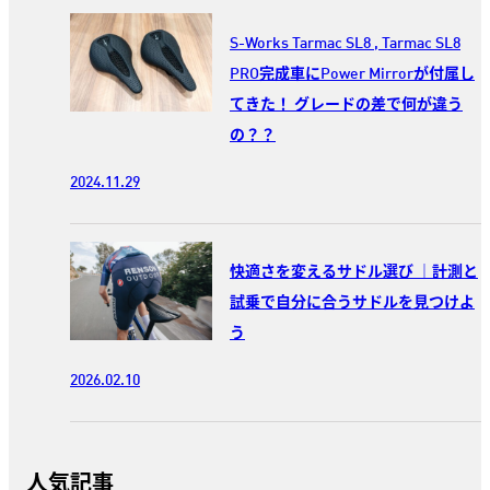
S-Works Tarmac SL8 , Tarmac SL8
PRO完成車にPower Mirrorが付属し
てきた！ グレードの差で何が違う
の？？
2024.11.29
快適さを変えるサドル選び ｜計測と
試乗で自分に合うサドルを見つけよ
う
2026.02.10
人気記事