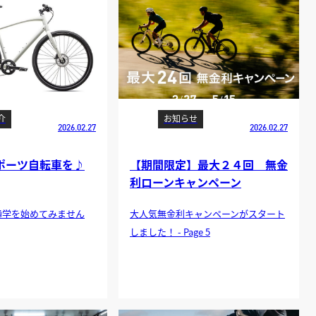
介
お知らせ
2026.02.27
2026.02.27
ポーツ自転車を♪
【期間限定】最大２４回 無金
利ローンキャンペーン
通学を始めてみません
大人気無金利キャンペーンがスタート
しました！ - Page 5