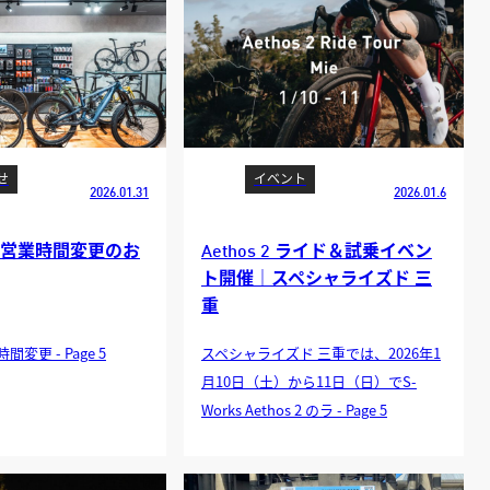
せ
イベント
2026.01.31
2026.01.6
の営業時間変更のお
Aethos 2 ライド＆試乗イベン
ト開催｜スペシャライズド 三
重
間変更 - Page 5
スペシャライズド 三重では、2026年1
月10日（土）から11日（日）でS-
Works Aethos 2 のラ - Page 5