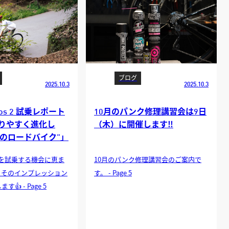
ブログ
2025.10.3
2025.10.3
hos 2 試乗レポート
10月のパンク修理講習会は9日
乗りやすく進化し
（木）に開催します‼️
びのロードバイク”」
 2 を試乗する機会に恵ま
10月のパンク修理講習会のご案内で
、そのインプレッション
す。 - Page 5
👍 - Page 5