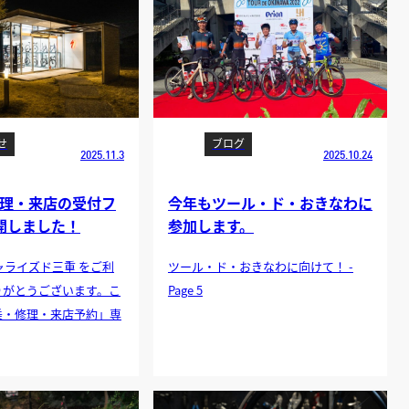
せ
ブログ
2025.11.3
2025.10.24
修理・来店の受付フ
今年もツール・ド・おきなわに
開しました！
参加します。
ャライズド三重 をご利
ツール・ド・おきなわに向けて！ -
りがとうございます。こ
Page 5
乗・修理・来店予約」専