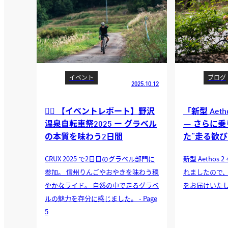
イベント
ブログ
2025.10.12
🚵‍♂️ 【イベントレポート】野沢
「新型 Aet
温泉自転車祭2025 ー グラベル
― さらに
の本質を味わう2日間
た“走る歓
CRUX 2025 で2日目のグラベル部門に
新型 Aethos
参加。 信州りんごやおやきを味わう穏
れましたので
やかなライド。 自然の中で走るグラベ
をお届けいたします
ルの魅力を存分に感じました。 - Page
5