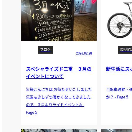
ブログ
製品紹
2026.02.28
スペシャライズド三重 ３月の
新生活にス
イベントについて
皆様こんにちは お待たせいたしました
自転車通勤・
気温も少しずつ暖かくなってきました
か？ - Page 5
ので、３月よりライドイベント& -
Page 5