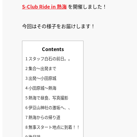
S-Club Ride in 熱海
を開催しました！
今回はその様子をお届けします！
Contents
1
スタッフ白石の前日。。
2
集合～出発まで
3
出発～小田原城
4
小田原城～熱海
5
熱海で昼食、写真撮影
6
伊豆山神社の激坂へ、、
7
熱海からの帰り道
8
無事スタート地点に到着！！
9
後日談