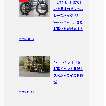
【8/17（月）まで】
史上最速のグラベル
レースバイク「S-
Works Crux 5」をご
試乗いただけます！
2026.08.07
Aethos 2 ライド＆
試乗イベント開催｜
スペシャライズド稲
城
2025.11.18