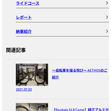
ライドコース
レポート
納車紹介
関連記事
〜自転車を操る悦び〜 AETHOSのご
紹介
2021.07.03
【Roubaix SL8 Comp】純正アルミホ