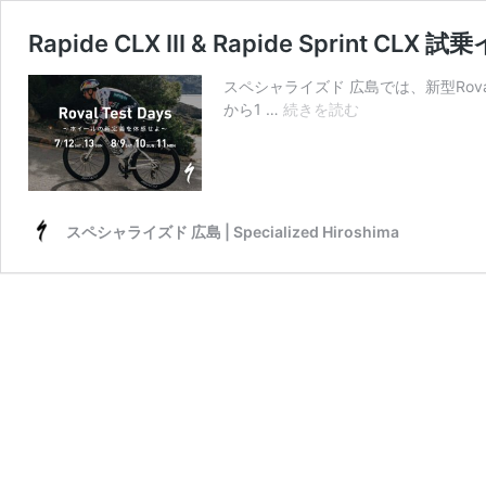
Rapide CLX III & Rapide Spri
スペシャライズド 広島では、新型Roval ホ
Rapide
から1 …
続きを読む
CLX
III
&
Rapide
Sprint
スペシャライズド 広島 | Specialized Hiroshima
CLX
試
乗
イ
ベ
ン
ト
開
催！
ス
ペ