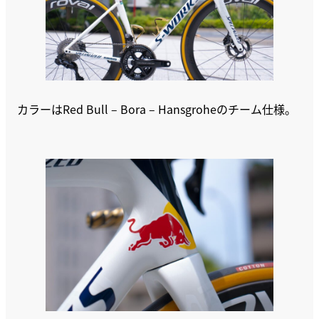
カラーはRed Bull – Bora – Hansgroheのチーム仕様。