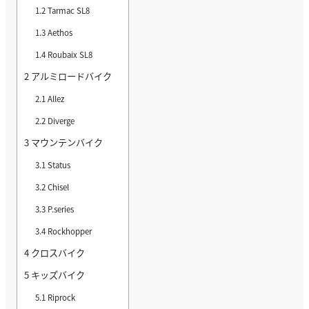
1.2
Tarmac SL8
1.3
Aethos
1.4
Roubaix SL8
2
アルミロードバイク
2.1
Allez
2.2
Diverge
3
マウンテンバイク
3.1
Status
3.2
Chisel
3.3
P.series
3.4
Rockhopper
4
クロスバイク
5
キッズバイク
5.1
Riprock