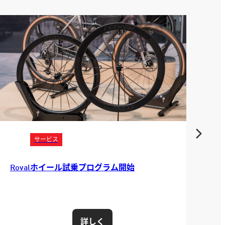
サービス
バイクフィッティング
求めるのは究極の“人馬一体感”トライアスロ
T
ンコーチ、中村美穂さんが競技復帰を前にバ
最
イクフィッティングでバイクを最適化！
詳しく