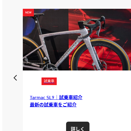
サービス
E-バイク体験の拠点[Vado Experience
Center]でE-Bikeを体験しよう！
詳しく