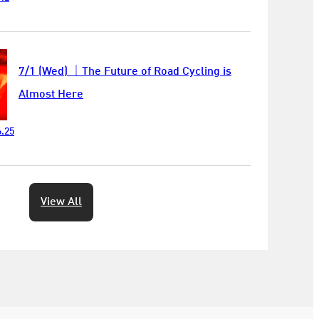
7/1 (Wed) ｜The Future of Road Cycling is
Almost Here
.25
View All